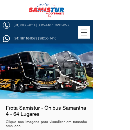
(91) 3085-4214
|
3085-4187
|
3242-8553
(91) 98116-9023
|
98200-1410
Frota Samistur - Ônibus Samantha
4 - 64 Lugares
Clique nas imagens para visualizar em tamanho
ampliado