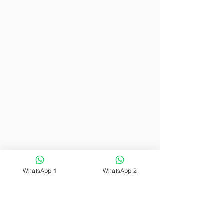
04
à
06/12/2026
WhatsApp 1
WhatsApp 2
Av. Gov José Malcher, 1007 Loja 05
Nazaré Belém-PA CEP
66.055-260