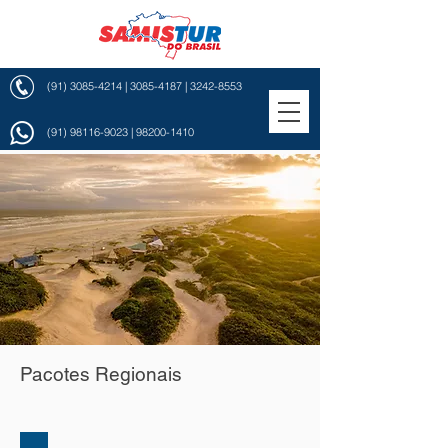
(91) 3085-4214
|
3085-4187
|
3242-8553
(91) 98116-9023
|
98200-1410
Pacotes Regionais