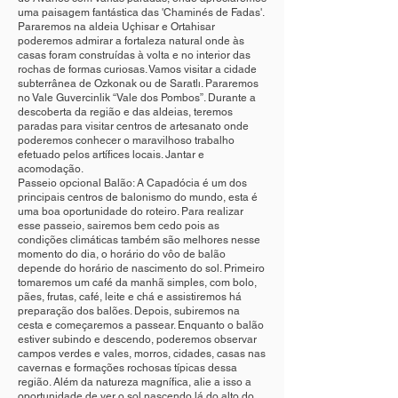
uma paisagem fantástica das 'Chaminés de Fadas'.
Pararemos na aldeia Uçhisar e Ortahisar
poderemos admirar a fortaleza natural onde às
casas foram construídas à volta e no interior das
rochas de formas curiosas. Vamos visitar a cidade
subterrânea de Ozkonak ou de Saratlı. Pararemos
no Vale Guvercinlik “Vale dos Pombos”. Durante a
descoberta da região e das aldeias, teremos
paradas para visitar centros de artesanato onde
poderemos conhecer o maravilhoso trabalho
efetuado pelos artífices locais. Jantar e
acomodação.
Passeio opcional Balão: A Capadócia é um dos
principais centros de balonismo do mundo, esta é
uma boa oportunidade do roteiro. Para realizar
esse passeio, sairemos bem cedo pois as
condições climáticas também são melhores nesse
momento do dia, o horário do vôo de balão
depende do horário de nascimento do sol. Primeiro
tomaremos um café da manhã simples, com bolo,
pães, frutas, café, leite e chá e assistiremos há
preparação dos balões. Depois, subiremos na
cesta e começaremos a passear. Enquanto o balão
estiver subindo e descendo, poderemos observar
campos verdes e vales, morros, cidades, casas nas
cavernas e formações rochosas típicas dessa
região. Além da natureza magnífica, alie a isso a
oportunidade de ver o sol nascendo lá do alto do