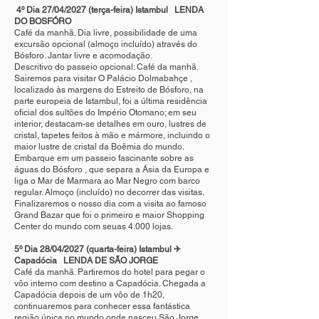
4º Dia 27/04/2027 (terça-feira) Istambul LENDA
DO BOSFÓRO
Café da manhã. Dia livre, possibilidade de uma
excursão opcional (almoço incluído) através do
Bósforo. Jantar livre e acomodação.
Descritivo do passeio opcional: Café da manhã.
Sairemos para visitar O Palácio Dolmabahçe ,
localizado às margens do Estreito de Bósforo, na
parte europeia de Istambul, foi a última residência
oficial dos sultões do Império Otomano; em seu
interior, destacam-se detalhes em ouro, lustres de
cristal, tapetes feitos à mão e mármore, incluindo o
maior lustre de cristal da Boêmia do mundo.
Embarque em um passeio fascinante sobre as
águas do Bósforo , que separa a Ásia da Europa e
liga o Mar de Marmara ao Mar Negro com barco
regular. Almoço (incluído) no decorrer das visitas.
Finalizaremos o nosso dia com a visita ao famoso
Grand Bazar que foi o primeiro e maior Shopping
Center do mundo com seuas 4.000 lojas.
5º Dia 28/04/2027 (quarta-feira) Istambul ✈
Capadócia LENDA DE SÃO JORGE
Café da manhã. Partiremos do hotel para pegar o
vôo interno com destino a Capadócia. Chegada a
Capadócia depois de um vôo de 1h20,
continuaremos para conhecer essa fantástica
região única no mundo onde nasceu São Jorge,