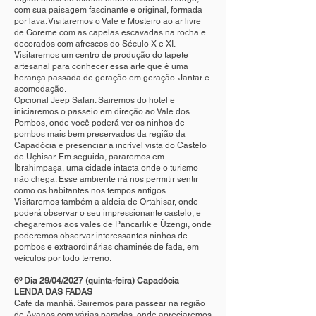
com sua paisagem fascinante e original, formada
por lava. Visitaremos o Vale e Mosteiro ao ar livre
de Goreme com as capelas escavadas na rocha e
decorados com afrescos do Século X e XI.
Visitaremos um centro de produção do tapete
artesanal para conhecer essa arte que é uma
herança passada de geração em geração. Jantar e
acomodação.
Opcional Jeep Safari: Sairemos do hotel e
iniciaremos o passeio em direção ao Vale dos
Pombos, onde você poderá ver os ninhos de
pombos mais bem preservados da região da
Capadócia e presenciar a incrível vista do Castelo
de Üçhisar. Em seguida, pararemos em
İbrahimpaşa, uma cidade intacta onde o turismo
não chega. Esse ambiente irá nos permitir sentir
como os habitantes nos tempos antigos.
Visitaremos também a aldeia de Ortahisar, onde
poderá observar o seu impressionante castelo, e
chegaremos aos vales de Pancarlık e Üzengi, onde
poderemos observar interessantes ninhos de
pombos e extraordinárias chaminés de fada, em
veículos por todo terreno.
6º Dia 29/04/2027 (quinta-feira) Capadócia
LENDA DAS FADAS
Café da manhã. Sairemos para passear na região
de Avanos com várias paradas, onde apreciaremos