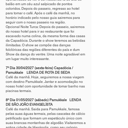
balão em um céu azul salpicado de pontos
coloridos. Depois do passeio, regresso ao hotel
para tomar o café. Após o café da manhã, no
horário indicado pelo nosso guia sairemos para
seguir com o nosso passeio na região.
Opcional Noite Turca: Depois do passeio, sairemos
do nosso hotel para ir ao restaurante que foi
escavado numa colina, da mesma forma das casas
da Capadócia. Durante o show teremos as bebidas
ilimitadas. O show se compõe das danças
folclóricas das regiões diferentes do país e dum
Show da dança do ventre. Uma noite agradável em
um lugar muito interessante.
7º Dia 30/04/2027 (sexta-feira) Capadócia /
Pamukkale LENDA DE ROTA DE SEDA
Café da manhã. Hoje, seguiremos a nossa viagem
com destino Pamukkale. Jantar e acomodação no
nosso hotel com oportunidade de tomar banho nas
piscinas termais.
8º Dia 01/05/2027 (sábado) Pamukkale LENDA
DE SÃO JOÃO EVANGELİSTA
Café da manhã. Saida para Pamukkale, famosa
pelas suas águas termais, pelas cascatas de cálcio
petrificado que formam um espetáculo único com
suas brancas montanhas de algodão. Visitaremos a
antiga cidade de Hierápolis, como seu próprio