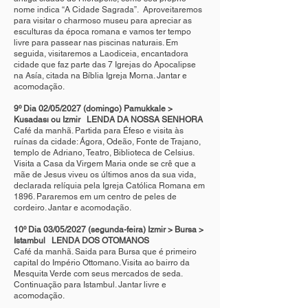
nome indica “A Cidade Sagrada”. Aproveitaremos
para visitar o charmoso museu para apreciar as
esculturas da época romana e vamos ter tempo
livre para passear nas piscinas naturais. Em
seguida, visitaremos a Laodiceia, encantadora
cidade que faz parte das 7 Igrejas do Apocalipse
na Asía, citada na Bíblia Igreja Morna. Jantar e
acomodação.
9º Dia 02/05/2027 (domingo) Pamukkale >
Kusadası ou Izmir LENDA DA NOSSA SENHORA
Café da manhã. Partida para Éfeso e visita às
ruínas da cidade: Ágora, Odeão, Fonte de Trajano,
templo de Adriano, Teatro, Biblioteca de Celsius.
Visita a Casa da Virgem Maria onde se crê que a
mãe de Jesus viveu os últimos anos da sua vida,
declarada relíquia pela Igreja Católica Romana em
1896. Pararemos em um centro de peles de
cordeiro. Jantar e acomodação.
10º Dia 03/05/2027 (segunda-feira) Izmir > Bursa >
Istambul LENDA DOS OTOMANOS
Café da manhã. Saida para Bursa que é primeiro
capital do Império Ottomano. Visita ao bairro da
Mesquita Verde com seus mercados de seda.
Continuação para Istambul. Jantar livre e
acomodação.