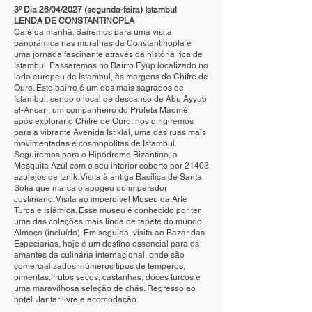
3º Dia 26/04/2027 (segunda-feira) Istambul
LENDA DE CONSTANTINOPLA
Café da manhã. Sairemos para uma visita
panorâmica nas muralhas da Constantinopla é
uma jornada fascinante através da história rica de
Istambul. Passaremos no Bairro Eyüp localizado no
lado europeu de Istambul, às margens do Chifre de
Ouro. Este bairro é um dos mais sagrados de
Istambul, sendo o local de descanso de Abu Ayyub
al-Ansari, um companheiro do Profeta Maomé,
após explorar o Chifre de Ouro, nos dirigiremos
para a vibrante Avenida Istiklal, uma das ruas mais
movimentadas e cosmopolitas de Istambul.
Seguiremos para o Hipódromo Bizantino, a
Mesquita Azul com o seu interior coberto por 21403
azulejos de Iznik. Visita à antiga Basílica de Santa
Sofia que marca o apogeu do imperador
Justiniano. Visita ao imperdível Museu da Arte
Turca e Islâmica. Esse museu é conhecido por ter
uma das coleções mais linda de tapete do mundo.
Almoço (incluído). Em seguida, visita ao Bazar das
Especiarias, hoje é um destino essencial para os
amantes da culinária internacional, onde são
comercializados inúmeros tipos de temperos,
pimentas, frutos secos, castanhas, doces turcos e
uma maravilhosa seleção de chás. Regresso ao
hotel. Jantar livre e acomodação.