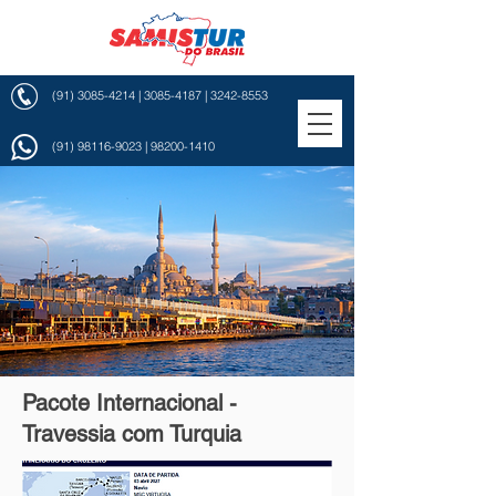
(91) 3085-4214
|
3085-4187
|
3242-8553
(91) 98116-9023
|
98200-1410
Pacote Internacional -
Travessia com Turquia