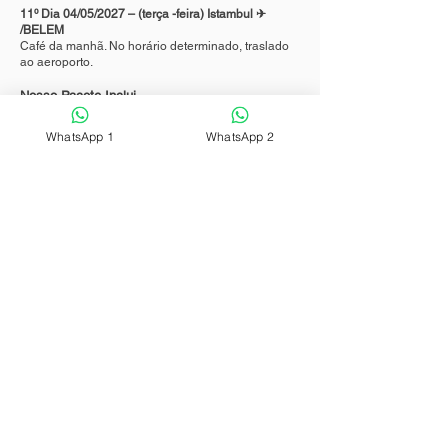
11º Dia 04/05/2027 – (terça -feira) Istambul ✈
/BELEM
Café da manhã. No horário determinado, traslado
ao aeroporto.
Nosso Pacote Inclui
O voo interno Istambul a Capadócia em classe
econômica;
WhatsApp 1
WhatsApp 2
Transporte categoria superior com ar condicionado
em todo o roteiro;
Guias locais falando português ou espanhol com
conhecimento de português;
Alimentação conforme o programa (9 cafés da
manhã, 1 almoço, 5 jantares)
Todos os passeios e visitas mencionados no
roteiro;
Todos os traslados; que constam no roteiro.
Ingressos Incluídos para as seguintes visitas; Santa
Sofia, Mesquita Azul, Bazar das Especiarias,
Museo ao ar livre de Goreme, Cidade Subterrânea,
Hierápolis, Museu de Hierapolis, Laodiceia, Éfeso,
Casa da
Virgem Maria, Mesquita Verde em Bursa.
Assistencia na chegada
Traslados e meio dia de visita em serviço privado
com guia falando português
Tour Safari no Deserto com jantar em carro privado