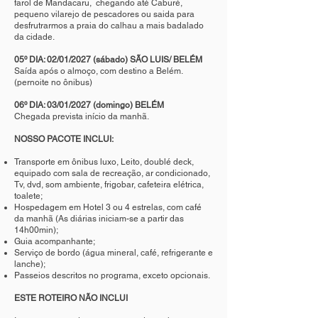
farol de Mandacaru, chegando até Caburé,
pequeno vilarejo de pescadores ou saida para
desfrutrarmos a praia do calhau a mais badalado
da cidade.
05º DIA: 02/01/2027 (sábado) SÃO LUIS/ BELÉM
Saída após o almoço, com destino a Belém.
(pernoite no ônibus)
06º DIA: 03/01/2027 (domingo) BELÉM
Chegada prevista início da manhã.
NOSSO PACOTE INCLUI:
Transporte em ônibus luxo, Leito, doublé deck,
equipado com sala de recreação, ar condicionado,
Tv, dvd, som ambiente, frigobar, cafeteira elétrica,
toalete;
Hospedagem em Hotel 3 ou 4 estrelas, com café
da manhã (As diárias iniciam-se a partir das
14h00min);
Guia acompanhante;
Serviço de bordo (água mineral, café, refrigerante e
lanche);
Passeios descritos no programa, exceto opcionais.
ESTE ROTEIRO NÃO INCLUI