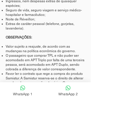
Ingressos, nem despesas extras de quaisquer
espécies;
Seguro de vida, seguro viagem e serviço médico-
hospitalar e farmacêutico;
Noite de Réveillon;
Extras de caráter pessoal (telefone, gorjetas,
lavanderia).
OBSERVAÇÕES:
Valor sujeito a reajuste, de acordo com as
mudanças na política econômica do governo.
O passageiro que comprar TPL e não puder ser
acomodado em APT Triplo por falta de uma terceira
pessoa, será acomodado em APT Duplo, sendo
cobrada a diferença de valor correspondente.
Favor ler o contrato que rege a compra do produto
Samistur. A Samistur reserva-se o direito de alterar
a ordem da programação e horários. Caso
necessário, para o bom andamento da excursão.
WhatsApp 1
WhatsApp 2
<< Pacotes Nacionais
Versão Para Impressão