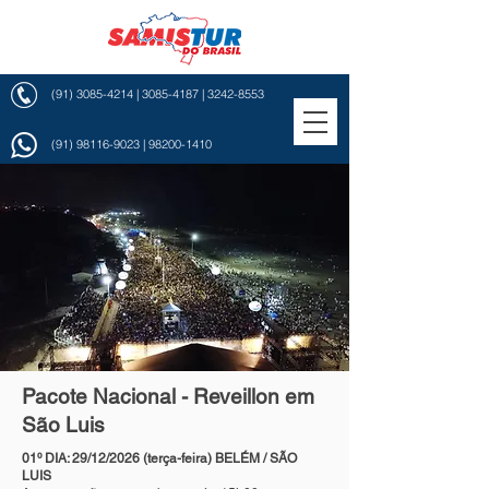
(91) 3085-4214
|
3085-4187
|
3242-8553
(91) 98116-9023
|
98200-1410
Pacote Nacional - Reveillon em
São Luis
01º DIA: 29/12/2026 (terça-feira) BELÉM / SÃO
LUIS