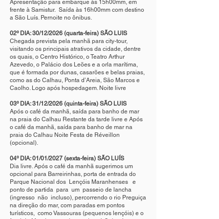
Apresentação para embarque às 15h00mm, em
frente à Samistur. Saída às 16h00mm com destino
a São Luís. Pernoite no ônibus.
02º DIA: 30/12/2026 (quarta-feira) SÃO LUIS
Chegada prevista pela manhã para city-tour,
visitando os principais atrativos da cidade, dentre
os quais, o Centro Histórico, o Teatro Arthur
Azevedo, o Palácio dos Leões e a orla marítima,
que é formada por dunas, casarões e belas praias,
como as do Calhau, Ponta d’Areia, São Marcos e
Caolho. Logo após hospedagem. Noite livre
03º DIA: 31/12/2026 (quinta-feira) SÃO LUIS
Após o café da manhã, saída para banho de mar
na praia do Calhau Restante da tarde livre e Após
o café da manhã, saída para banho de mar na
praia do Calhau Noite Festa de Réveillon
(opcional).
04º DIA: 01/01/2027 (sexta-feira) SÃO LUÍS
Dia livre. Após o café da manhã sugerimos um
opcional para Barreirinhas, porta de entrada do
Parque Nacional dos Lençóis Maranhenses e
ponto de partida para um passeio de lancha
(ingresso não incluso), percorrendo o rio Preguiça
na direção do mar, com paradas em pontos
turísticos, como Vassouras (pequenos lençóis) e o