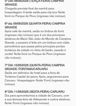
5º DIA: 08/06/2026 (TERÇA-FEIRA) CAMPINA
GRANDE
Chegada prevista final da manhã para
hospedagem. A tarde saída para city tour. Noite
forró no Parque do Povo (ingresso não incluso).
6º dia: 09/06/2026 (QUARTA-FEIRA) CAMPINA
GRANDE
Após café da manhã, saída no ônibus do forró
(ingresso não incluso) que é um dos principais
atrativos do Maior São João do Mundo de Campina
Grande, o passeio é feito em um ônibus com visão
panorâmica que passa pelos principais pontos
turísticos da cidade no ritmo do baião, xaxado e
cordel. Noite forró no Parque do Povo (ingresso
não incluso).
7º DIA: 10/06/2026 (QUINTA-FEIRA) CAMPINA
GRANDE /TORITAMA/CARUARU
Saída em definitivo do hotel para a feira de
Toritama Capital do jeans. Após, seguiremos para
Caruaru. Hospedagem. Noite: Forró (ingresso não
incluso)
8º DIA: 11/06/2026 (SEXTA-FEIRA) CARUARU
Dia para aproveitarmos a cidade de Caruaru, com
a sua famosa feira de Artesanato e outros atrativos.
Noite: Forró (ingresso não incluso)