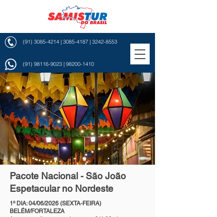
(91) 3085-4214
|
3085-4187
|
3242-8553
(91) 98116-9023
|
98200-1410
Pacote Nacional - São João
Espetacular no Nordeste
1º DIA: 04/06/2026 (SEXTA-FEIRA)
BELÉM/FORTALEZA