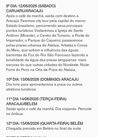
9º DIA: 12/06/2026 (SÁBADO)
CARUARU/ARACAJU
Após o café da manhã, saída com destino a
Aracajú. Faremos city tour pela capital do menor
Estado brasileiro, percorrendo seus principais
pontos turísticos. Visitaremos a Igreja de Santo
Antônio (Mirante), o Centro de Turismo, a Ponte do
Imperador, o Parque do Cajueiro; passaremos
pelas praias urbanas de Atalaia, Artistas e Coroa
do Meio, que sofrem a influência das águas
barrentas da Foz do Rio São Francisco fazendo a
tonalidade da água das praias sergipanas mais
escuras do que outras cidades do Nordeste. Noite:
Forró do Povo na Orla da Praia do Atalaia.
10º DIA: 13/06/2026 (DOMINGO) ARACAJU
Dia livre para aproveitarmos a praia ou outros
atrativos turísticos.
11º DIA 14/06/2026 (TERÇA-FEIRA)
ARACAJU/BELEM
Saída após o café da manhã. Dia viajando. Pernoite
no ônibus.
12º DIA: 15/06/2026 (QUARTA-FEIRA) BELÉM
Chegada prevista em Belém no final da noite.