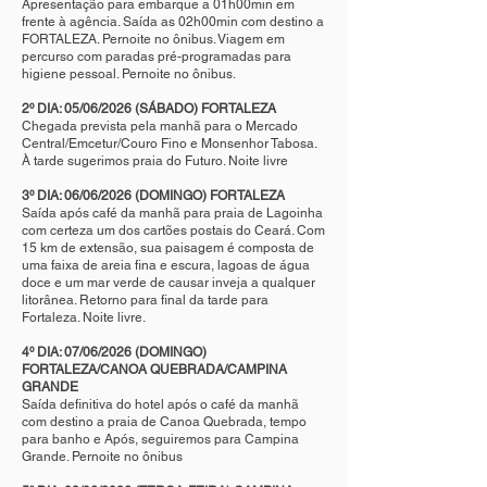
Apresentação para embarque a 01h00min em
frente à agência. Saída as 02h00min com destino a
FORTALEZA. Pernoite no ônibus. Viagem em
percurso com paradas pré-programadas para
higiene pessoal. Pernoite no ônibus.
2º DIA: 05/06/2026 (SÁBADO) FORTALEZA
Chegada prevista pela manhã para o Mercado
Central/Emcetur/Couro Fino e Monsenhor Tabosa.
À tarde sugerimos praia do Futuro. Noite livre
3º DIA: 06/06/2026 (DOMINGO) FORTALEZA
Saída após café da manhã para praia de Lagoinha
com certeza um dos cartões postais do Ceará. Com
15 km de extensão, sua paisagem é composta de
uma faixa de areia fina e escura, lagoas de água
doce e um mar verde de causar inveja a qualquer
litorânea. Retorno para final da tarde para
Fortaleza. Noite livre.
4º DIA: 07/06/2026 (DOMINGO)
FORTALEZA/CANOA QUEBRADA/CAMPINA
GRANDE
Saída definitiva do hotel após o café da manhã
com destino a praia de Canoa Quebrada, tempo
para banho e Após, seguiremos para Campina
Grande. Pernoite no ônibus