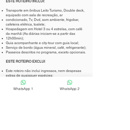
ESTE ROTEIRO INCLUI:
Transporte em ônibus Leito Turismo, Double deck,
equipado com sala de recreação, ar
condicionado, Tv, Dvd, som ambiente, frigobar,
cafeteira elétrica, toalete;
Hospedagem em Hotel 3 ou 4 estrelas, com café
da manhã (As diárias iniciam-se a partir das
12h00min);
Guia acompanhante e city-tour com guia local;
Serviço de bordo (água mineral, café, refrigerante);
Passeios descritos no programa, exceto opcionais.
ESTE ROTEIRO EXCLUI
Este roteiro não inclui ingressos, nem despesas
extras de quaisquer espécies;
OBSERVAÇÕES:
WhatsApp 1
WhatsApp 2
Valor sujeito a reajuste, de acordo com as
mudanças na política econômica do governo.
O passageiro que comprar TPL e não puder ser
acomodado em APT Triplo por falta de uma terceira
pessoa, será acomodado em APT Duplo, sendo
cobrada a diferença de valor correspondente.
Favor ler o contrato que rege a compra do produto
Samistur. A Samistur reserva-se o direito de alterar