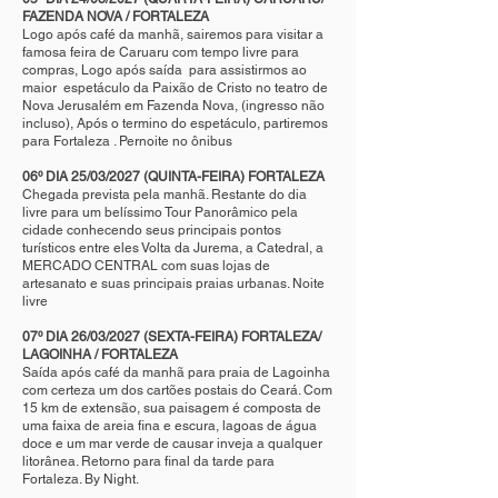
FAZENDA NOVA / FORTALEZA
Logo após café da manhã, sairemos para visitar a
famosa feira de Caruaru com tempo livre para
compras, Logo após saída para assistirmos ao
maior espetáculo da Paixão de Cristo no teatro de
Nova Jerusalém em Fazenda Nova, (ingresso não
incluso), Após o termino do espetáculo, partiremos
para Fortaleza . Pernoite no ônibus
06º DIA 25/03/2027 (QUINTA-FEIRA) FORTALEZA
Chegada prevista pela manhã. Restante do dia
livre para um belíssimo Tour Panorâmico pela
cidade conhecendo seus principais pontos
turísticos entre eles Volta da Jurema, a Catedral, a
MERCADO CENTRAL com suas lojas de
artesanato e suas principais praias urbanas. Noite
livre
07º DIA 26/03/2027 (SEXTA-FEIRA) FORTALEZA/
LAGOINHA / FORTALEZA
Saída após café da manhã para praia de Lagoinha
com certeza um dos cartões postais do Ceará. Com
15 km de extensão, sua paisagem é composta de
uma faixa de areia fina e escura, lagoas de água
doce e um mar verde de causar inveja a qualquer
litorânea. Retorno para final da tarde para
Fortaleza. By Night.