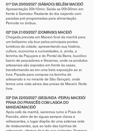
01º DIA 20/03/2027 (SÁBADO) BELÉM/ MACEIÓ
Apresentação 00h10min. Saída as 00h30min em
frente à Samistur. Restante do dia viajando com
paradas pré-programadas para alimentação.
Pernoite no ônibus.
02º DIA 21/03/2027 (DOMINGO) MACEIÓ
Chegada prevista em Maceió final da manhã para
um belíssimo city tour pelos principais pontos
turísticos da cidade, apresentando sua história,
cultura, economia e curiosidades, e, ainda, a
feirinha da Pajuçara e do Pontal da Barra, bucólico
bairro de pescadores e filezeiras, onde os produtos
artesanais são expostos em frente às casas,
transformando-as em uma bela exposição ao ar
livre. Parada para compras na feirinha de
artesanato e no mirante de São Gonçalo, onde
temos uma vista aérea das praias de Maceió. Noite
livre.
03º DIA 22/03/2027 (SEGUNDA -FEIRA) MACEIÓ/
PRAIA DO FRANCÊS COM LAGOA DO
MANDAÚ/MACEIÓ
Após café da manhã, sairemos rumo à Praia do
Francês, além de ter águas sempre claras e
refrescantes, o lugar dispõe de uma extensa rede
de restaurantes, que ao lado das lojinhas de
artesanato, oferece de tudo aos visitantes. Faremos