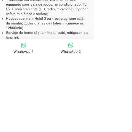
equipado com sala de jogos, ar condicionado, TV,
DVD som ambiente (CD, rádio, microfone), frigobar,
cafeteira elétrica e toalete;
Hospedagem em Hotel 3 ou 4 estrelas, com café
da manhã; (todas diárias de Hotéis iniciam-se as
12h00min)
Serviço de bordo (água mineral, café, refrigerante e
lanche);
Guia acompanhante e City-tour com Guia local;
Passeios descritos no programa, exceto opcional.
WhatsApp 1
WhatsApp 2
OBSERVAÇÕES:
Este roteiro não inclui ingressos, nem despesas
extras de quaisquer espécies.
Todas as Diárias de Hotéis iniciam-se a partir das
14h00min.
Valor sujeito a reajuste, de acordo com as políticas
econômicas do governo.
O passageiro que comprar triplo e não puder ser
acomodado em apt triplo por falta de uma terceira
pessoa, será acomodado em apt duplo, sendo
cobrada a diferença de valor correspondente.
Favor ler o contrato que rege a compra do produto
Samistur. A Samistur reserva-se o direito de alterar
a ordem da programação e horários, caso
necessário, para o bom andamento da excursão.