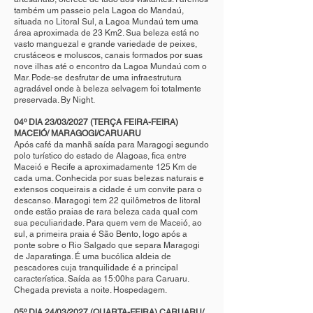
também um passeio pela Lagoa do Mandaú,
situada no Litoral Sul, a Lagoa Mundaú tem uma
área aproximada de 23 Km2. Sua beleza está no
vasto manguezal e grande variedade de peixes,
crustáceos e moluscos, canais formados por suas
nove ilhas até o encontro da Lagoa Mundaú com o
Mar. Pode-se desfrutar de uma infraestrutura
agradável onde à beleza selvagem foi totalmente
preservada. By Night.
04º DIA 23/03/2027 (TERÇA FEIRA-FEIRA)
MACEIÓ/ MARAGOGI/CARUARU
Após café da manhã saída para Maragogi segundo
polo turístico do estado de Alagoas, fica entre
Maceió e Recife a aproximadamente 125 Km de
cada uma. Conhecida por suas belezas naturais e
extensos coqueirais a cidade é um convite para o
descanso. Maragogi tem 22 quilômetros de litoral
onde estão praias de rara beleza cada qual com
sua peculiaridade. Para quem vem de Maceió, ao
sul, a primeira praia é São Bento, logo após a
ponte sobre o Rio Salgado que separa Maragogi
de Japaratinga. É uma bucólica aldeia de
pescadores cuja tranquilidade é a principal
característica. Saída as 15:00hs para Caruaru.
Chegada prevista a noite. Hospedagem.
05º DIA 24/03/2027 (QUARTA-FEIRA) CARUARU/