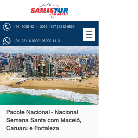
(91) 3085-4214
|
3085-4187
|
3242-8553
(91) 98116-9023
|
98200-1410
Pacote Nacional - Nacional
Semana Santa com Maceió,
Caruaru e Fortaleza