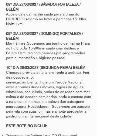
08º DIA 27/03/2027 (SÁBADO) FORTALEZA /
BELÉM
Após o café da manhã saída para a praia do
CUMBUCO retorno ao hotel a partir das 15:00hs .
Noite livre
09º DIA 28/03/2027 (DOMINGO) FORTALEZA /
BELÉM
Manhã livre. Sugerimos um banho de mar na Praia
do Futuro. Às 15h00min saída com destino á
Belém. Percurso com paradas pré-programadas
para alimentação e higiene pessoal
10° DIA 29/03/2027 (SEGUNDA-FEIRA) BELÉM
Chegada prevista a noite em frente à agência. Fim
de nosso roteiro.
servação ambiental, hoje um Parque Nacional,
entre enormes dunas moveis, lagoas de águas
cristalinas, coqueirais, praias de enseada com mar
calmo e de oceano com ondas, onde o contato com
a natureza e intenso, e a beleza das paisagens
impressiona. Hospedagem. Sugerimos um passeio
pela vila com suas lojinhas e a noite aproveitar a
gastronomia internacional desta cidade.
ESTE ROTEIRO INCLUI:
Transporte em ônibus luxo, DD (2 andares),